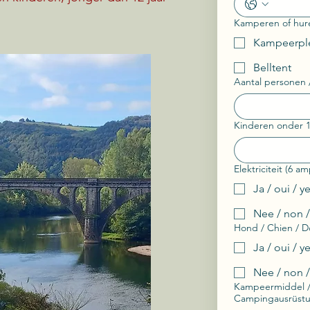
Kamperen of hur
Kampeerplek
Belltent
Aantal personen
Elektriciteit (6 am
Ja / oui / y
Nee / non 
Hond / Chien / D
Ja / oui / y
Nee / non 
Kampeermiddel /
Campingausrüst