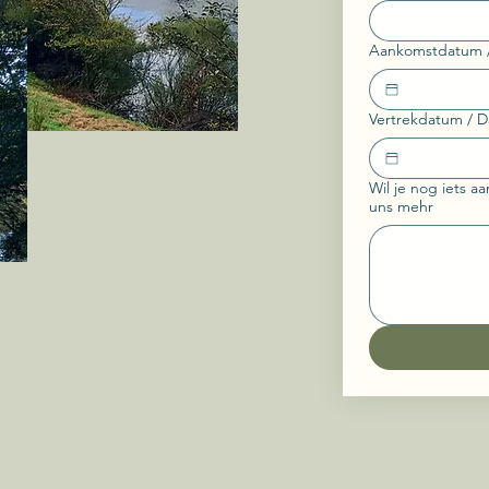
Aankomstdatum / 
Vertrekdatum / D
Wil je nog iets aa
uns mehr