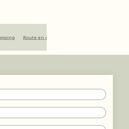
amping
Route en contact
Over ons