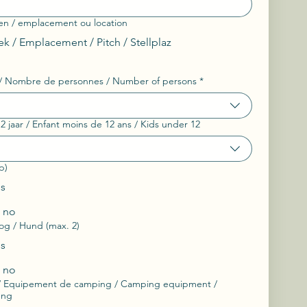
en / emplacement ou location
 / Emplacement / Pitch / Stellplaz
 / Nombre de personnes / Number of persons
*
Kinderen onder 12 jaar / Enfant moins de 12 ans / Kids under 12
p)
es
/ no
og / Hund (max. 2)
es
/ no
 Equipement de camping / Camping equipment /
ung