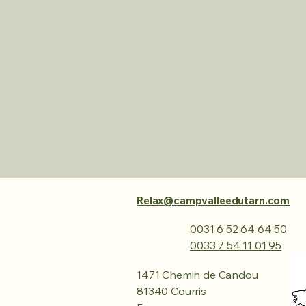
Relax@campvalleedutarn.com
0031 6 52 64 64 50
0033 7 54 11 01 95
1471 Chemin de Candou
81340 Courris