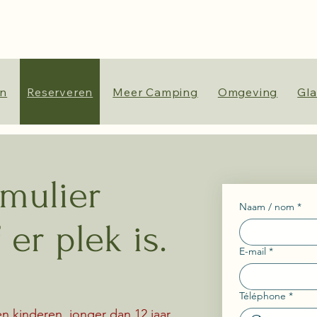
en
Reserveren
Meer Camping
Omgeving
Gl
rmulier
Naam / nom
*
 er plek is.
E-mail
*
Téléphone
*
 kinderen, jonger dan 12 jaar